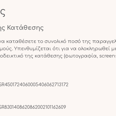
ς
ής Κατάθεσης
α καταθέσετε το συνολικό ποσό της παραγγελ
ύς. Υπενθυμίζεται ότι για να ολοκληρωθεί μ
δεικτικό της κατάθεσης (φωτογραφία, screens
R4501724060005406062713172
R8301408620862002101162609