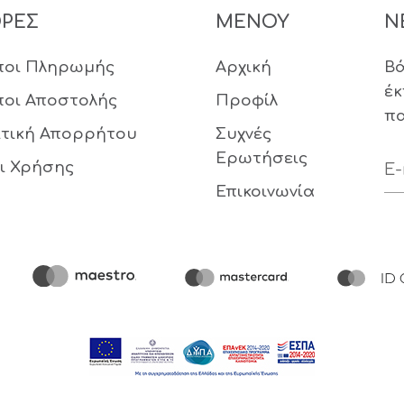
ΟΡΕΣ
ΜΕΝΟΥ
N
ποι Πληρωμής
Αρχική
Βά
έκ
ποι Αποστολής
Προφίλ
πα
ιτική Απορρήτου
Συχνές
Ερωτήσεις
ι Χρήσης
Επικοινωνία