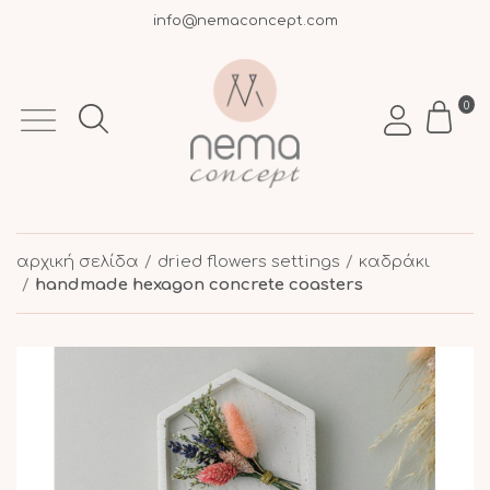
info@nemaconcept.com
+30 695 9003 693
Δωρεάν μεταφορικά άνω των 50€ σε όλη την Ελλάδα
0
αρχική σελίδα
dried flowers settings
καδράκι
handmade hexagon concrete coasters