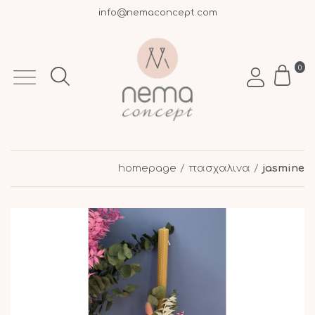
info@nemaconcept.com
+30 695 9003 693
Free shipping over €50 within Greece
0
homepage
πασχαλινα
jasmine